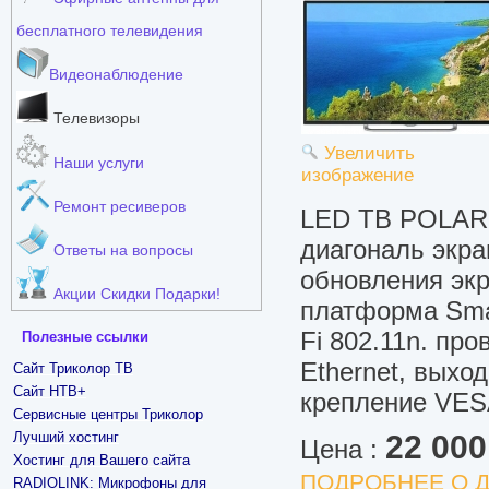
бесплатного телевидения
Видеонаблюдение
Телевизоры
Увеличить
Наши услуги
изображение
Ремонт ресиверов
LED ТВ POLARL
диагональ экран
Ответы на вопросы
обновления экра
Акции Скидки Подарки!
платформа Smar
Fi 802.11n. пр
Полезные ссылки
Ethernet, выхо
Сайт Триколор ТВ
Сайт НТВ+
крепление VES
Сервисные центры Триколор
Лучший хостинг
22 000
Цена :
Хостинг для Вашего сайта
ПОДРОБНЕЕ О Д
RADIOLINK: Микрофоны для