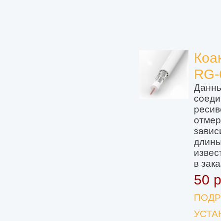
Коа
RG-
Данны
соеди
ресив
отмер
завис
длины
извес
в зака
50 
ПОДР
УСТА