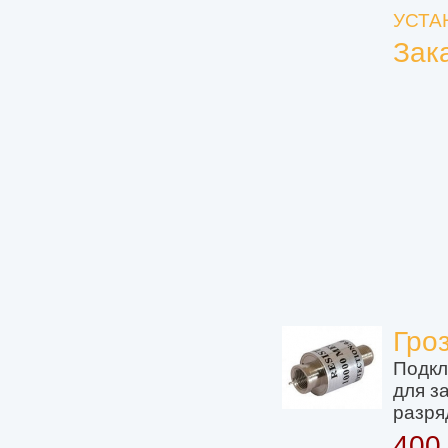
УСТА
Зак
Гро
Подкл
для з
разря
400