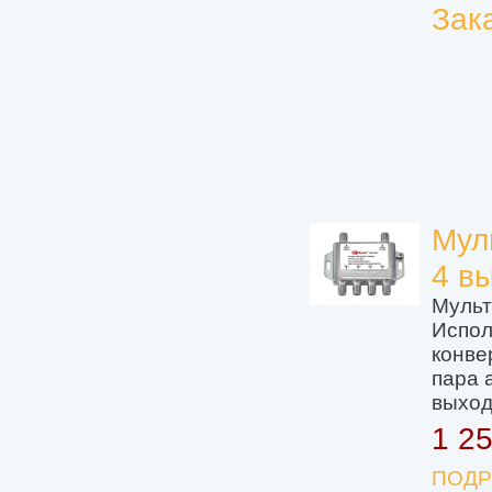
Зак
Мул
4 в
Мульт
Испол
конве
пара 
выход
1 2
ПОДР