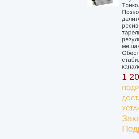
Трико
Позво
делит
ресив
тарел
резул
мешаю
Обесп
стаби
канал
1 2
ПОДР
ДОСТ
УСТА
Зак
Под