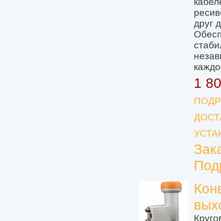
кабел
ресив
друг д
Обесп
стаби
незав
каждо
1 8
ПОДР
ДОСТ
УСТА
Зак
Под
Кон
вых
Круго