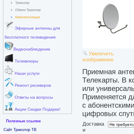
Триколор
Обмен Триколор
Комплектующие
Эфирные антенны для
бесплатного телевидения
Видеонаблюдение
Увеличить
изображение
Телевизоры
Приемная антен
Наши услуги
Телекарты. В к
Ремонт ресиверов
или универсаль
Применяется дл
Ответы на вопросы
с абонентскими
Акции Скидки Подарки!
цифровых спут
Полезные ссылки
Доставка
и
Сайт Триколор ТВ