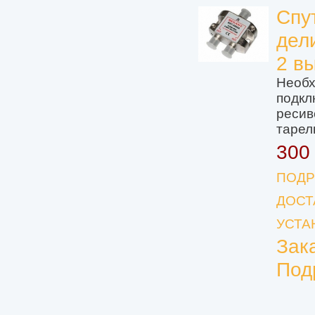
Спу
дел
2 в
Необх
подкл
ресив
тарел
300
ПОДР
ДОСТ
УСТА
Зак
Под