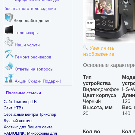
бесплатного телевидения
Видеонаблюдение
Телевизоры
Наши услуги
Увеличить
изображение
Ремонт ресиверов
Основные характери
Ответы на вопросы
Тип
Мод
Акции Скидки Подарки!
устройства
устр
Видеодомофон
HS-
Полезные ссылки
Цвет корпуса
Длин
Черный
126
Сайт Триколор ТВ
Высота, мм
Вес, 
Сайт НТВ+
20
140
Сервисные центры Триколор
Лучший хостинг
Хостинг для Вашего сайта
Кол-во
Кол-
RADIOLINK: Микрофоны для