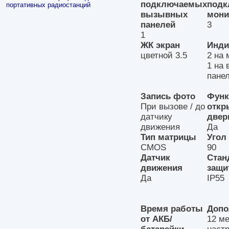
подключаемых
под
портативных радиостанций
вызывных
мони
панелей
3
1
ЖК экран
Инди
цветной 3.5
2 на 
1 на
пане
Запись фото
Функ
При вызове / до
откр
датчику
двер
движения
Да
Тип матрицы
Угол
CMOS
90
Датчик
Стан
движения
защи
Да
IP55
Время работы
Допо
от АКБ/
12 м