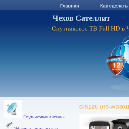
Главная
Как сделать
Чехов Сателлит
Спутниковое ТВ Full HD в 
GINZZU (HS-WD301B
Спутниковые антенны
Эфирные антенны для