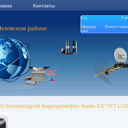
 заказ
Контакты
0
ед.
0 ру
Чеховском районе.
Оформить
Показать товар
заказ
) Беспроводной Видеодомофон Экран 3,5" TFT LCD