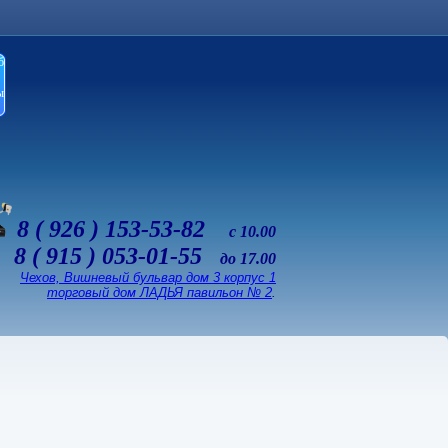
б
ы
8 ( 926 ) 153-53-82
с 10.00
8 ( 915 ) 053-01-55
до 17.00
Чехов, Вишневый бульвар дом 3 корпус 1
торговый дом ЛАДЬЯ павильон № 2
.