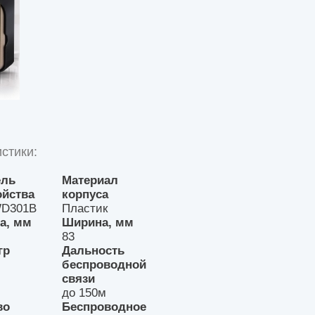
стики:
ель
Материал
ойства
корпуса
WD301B
Пластик
а, мм
Ширина, мм
83
гр
Дальность
беспроводной
связи
до 150м
во
Беспроводное