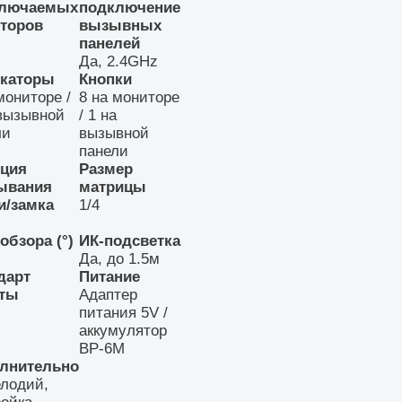
ключаемых
подключение
торов
вызывных
панелей
Да, 2.4GHz
каторы
Кнопки
мониторе /
8 на мониторе
 вызывной
/ 1 на
ли
вызывной
панели
ция
Размер
ывания
матрицы
и/замка
1/4
 обзора (°)
ИК-подсветка
Да, до 1.5м
дарт
Питание
ты
Адаптер
питания 5V /
аккумулятор
BP-6M
лнительно
елодий,