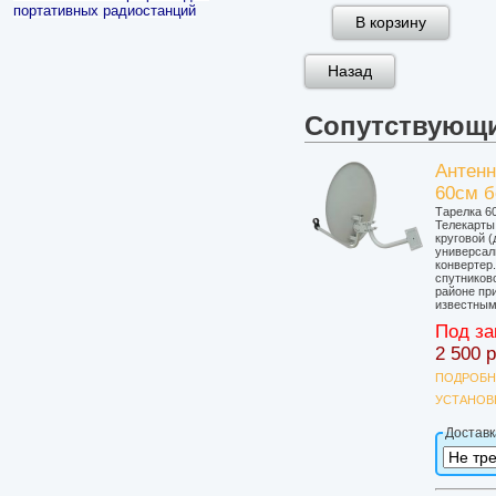
портативных радиостанций
Сопутствующ
Антенн
60см б
Тарелка 6
Телекарты,
круговой (
универсал
конвертер
спутников
районе пр
известным
Под за
2 500 
ПОДРОБН
УСТАНОВ
Доставк