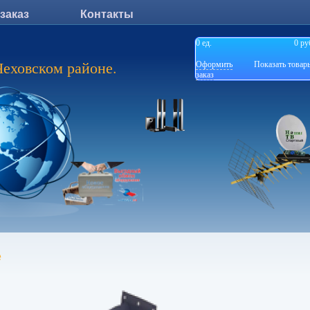
 заказ
Контакты
0
ед.
0 ру
Чеховском районе.
Оформить
Показать товар
заказ
е