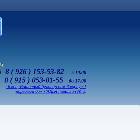
б
ы
8 ( 926 ) 153-53-82
с 10.00
8 ( 915 ) 053-01-55
до 17.00
Чехов, Вишневый бульвар дом 3 корпус 1
торговый дом ЛАДЬЯ павильон № 2
.